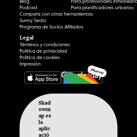
Blog
Para profesionales inmobiliari
Podcast
Para planificadores urbanos
Compara con otras herramientas
Sunny Seats
Programa de Socios Afiliados
Legal
Términos y condiciones
Política de privacidad
Política de cookies
Impresión
¡Nuevo!
CONSIGUELO
Shad
owm
ap es 
la 
aplic
ació