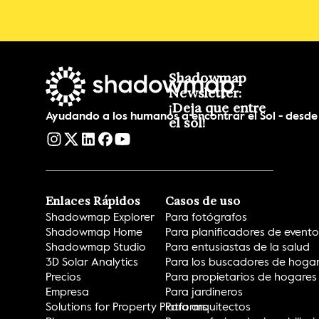
Shadowmap 
¡Nuevo!
Newsletter: 
CONSIGUELO
¡Deja que entre 
Ayudando a los humanos a encontrar el Sol - desde
el sol!
Enlaces Rápidos
Casos de uso
Shadowmap Explorer
Para fotógrafos
Shadowmap Home
Para planificadores de evento
Shadowmap Studio
Para entusiastas de la salud
3D Solar Analytics
Para los buscadores de hoga
Precios
Para propietarios de hogares
Empresa
Para jardineros
Solutions for Property Platforms
Para arquitectos